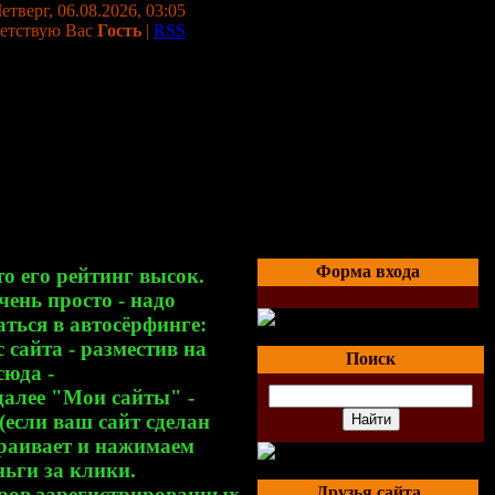
етверг, 06.08.2026, 03:05
етствую Вас
Гость
|
RSS
Форма входа
о его рейтинг высок.
чень просто - надо
ться в автосёрфинге:
 сайта - разместив на
Поиск
юда -
далее "Мои сайты" -
(если ваш сайт сделан
траивает и нажимаем
ньги за клики.
еров зарегистрированных
Друзья сайта