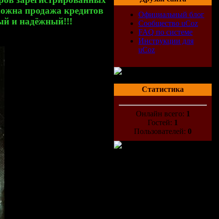
можна продажа кредитов
Официальный блог
ый и надёжный!!!
Сообщество uCoz
FAQ по системе
Инструкции для
uCoz
Статистика
Онлайн всего:
1
Гостей:
1
Пользователей:
0