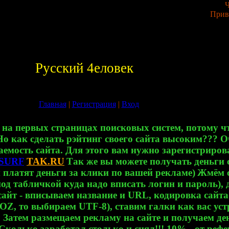
Ч
Прив
Русский 4еловек
Главная
|
Регистрация
|
Вход
 на первых страницах поисковых систем, потому чт
 Но как сделать рэйтинг своего сайта высоким??? О
емость сайта. Для этого вам нужно зарегистрирова
PSURF
TAK.RU
Так же вы можете получать деньги с
 платят деньги за клики по вашей рекламе)
Жмём с
од табличкой куда надо вписать логин и пароль), 
айт - вписываем название и URL, кодировка сайта
OZ, то выбираем UTF-8), ставим галки как вас ус
 Затем размещаем рекламу на сайте и получаем де
колько заработал столько и снял!!! 10% - от реф