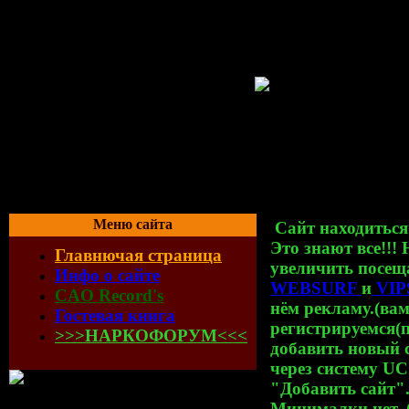
Меню сайта
Сайт находиться
Это знают все!!!
Главнючая страница
увеличить посеща
Инфо о сайте
WEBSURF
и
V
I
CAO Record's
нём рекламу.(вам
Гостевая книга
регистрируемся(п
>>>НАРКОФОРУМ<<<
добавить новый с
через систему UC
"Добавить сайт".
Минималки нет. С