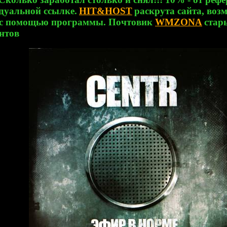
дуальной ссылке.
HIT&HOST
раскрута сайта, воз
 с помощью программы.
Почтовик
WMZONA
стар
нтов